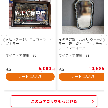
★ビンテージ、コカコーラ パ
イタリア製 八角形 ウォールミ
ブミラー
ラー 鏡 姿見 ヴィンテー
ジ アンティーク
マイストア在庫：
78
マイストア在庫：
72
6,000
10,686
税込
円
税込
円
カートに入れる
カートに入れる
このカテゴリをもっと見る