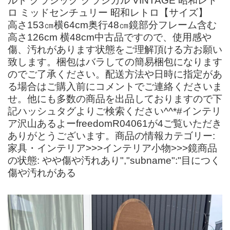
ルド クラシック クラシカル VINTAGE 昭和レト
ロ ミッドセンチュリー 昭和レトロ【サイズ】
高さ153㎝横64cm奥行48㎝鏡部分フレーム含む
高さ126cm 横48cm中古品ですので、使用感や
傷、汚れがあります状態をご理解頂ける方お願い
致します。梱包はバラしての簡易梱包になります
のでご了承ください。配送方法や日時に指定があ
る場合はご購入前にコメントでご連絡くださいま
せ。他にも多数の商品を出品しておりますので下
記ハッシュタグよりご検索ください^^*#インテリ
ア沢山あるよーfreedomR04061が4ご覧いただき
ありがとうございます。商品の情報カテゴリー:
家具・インテリア>>>インテリア小物>>>鏡商品
の状態: やや傷や汚れあり","subname":"目につく
傷や汚れがある