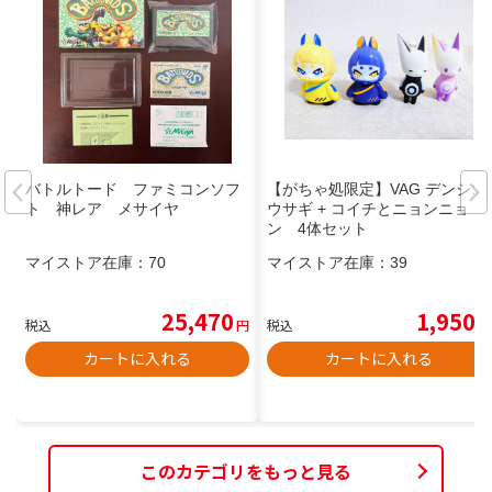
バトルトード ファミコンソフ
【がちゃ処限定】VAG デンシコ
ト 神レア メサイヤ
ウサギ + コイチとニョンニョ
ン 4体セット
マイストア在庫：
70
マイストア在庫：
39
25,470
1,950
税込
円
税込
円
カートに入れる
カートに入れる
このカテゴリをもっと見る