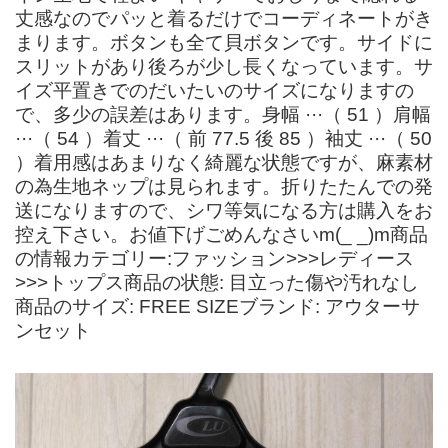
丈感なのでパッと着るだけでコーディネートがき
まります。ボタンも全て貝ボタンです。サイドに
スリットがあり後ろが少し長くなっています。サ
イズ平置きでのだいたいのサイズになりますの
で、多少の誤差はあります。身幅 ···（ 51 ）肩幅
···（ 54 ）着丈 ···（ 前 77.5 後 85 ）袖丈 ···（ 50
）着用感はあまりなく綺麗な状態ですが、麻素材
の為生地ネップは見られます。折りたたんでの発
送になりますので、シワ等気になる方は購入をお
控え下さい。お値下げごめんなさいm(_ _)m商品
の情報カテゴリー:ファッション>>>レディース
>>>トップス商品の状態: 目立った傷や汚れなし
商品のサイズ: FREE SIZEブランド: アウターサ
ンセット