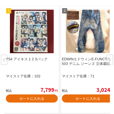
PS4 アイキス 1 2 3パック
EDWINエドウィンE-FUNCTION
503 デニム ジーンズ 立体裁断
マイストア在庫：
102
マイストア在庫：
71
7,799
3,024
税込
円
税込
円
カートに入れる
カートに入れる