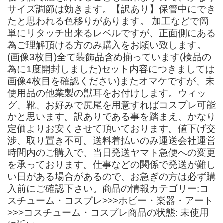
サイズ調節は効きます。【訳あり】保管中にでき
たと思われる色移りがあります。 加工などで簡
単にリタッチ出来るレベルですが、正面側にある
為ご理解頂ける方のみ購入をお願い致します。
(画像3枚目)全て装飾品含め揃っています(検品の
為に1度開封しました)セット内容につきましては
画像4枚目を確認ください)またオマケですが、未
使用品の他業製の獣耳をお付けします。ウィッ
グ、靴、お好みで尻尾を用意すればコスプレ可能
かと思います。訳ありである事を踏まえ、かなり
定価よりお安くさせて頂いております。値下げ交
渉、取り置き不可。送料着払いのみ運送会社運営
時間内のご購入で、当日発送ヤマト急便への変更
を承っております。仕事などの関係で発送が難し
い日がある場合があるので、お急ぎの方は必ず購
入前にご確認下さい。商品の情報カテゴリー:コ
スチューム・コスプレ>>>ホビー・楽器・アート
>>>コスチューム・コスプレ商品の状態: 未使用