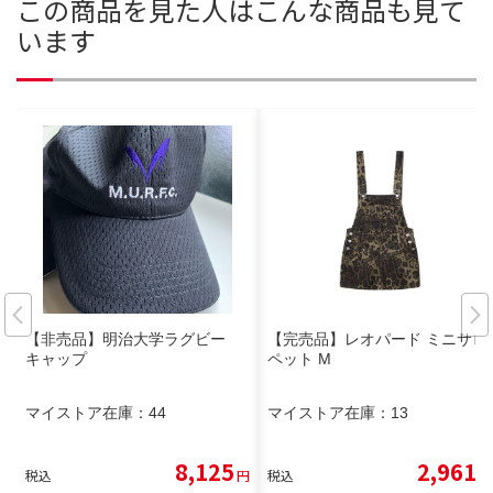
この商品を見た人はこんな商品も見て
います
【非売品】明治大学ラグビー
【完売品】レオパード ミニサロ
キャップ
ペット M
マイストア在庫：
44
マイストア在庫：
13
8,125
2,961
税込
円
税込
円